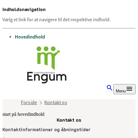
Indholdsnavigation
Vælg et link for at navigere til det respektive indhold.
gå til
Hovedindhold
Menu
Forside
Kontakt os
start på hovedindhold
Kontakt os
senest opdateret 9. juli 2025
Kontaktinformationer og åbningstider