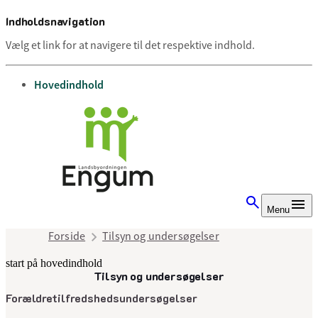
Indholdsnavigation
Vælg et link for at navigere til det respektive indhold.
gå til
Hovedindhold
Menu
Forside
Tilsyn og undersøgelser
start på hovedindhold
Tilsyn og undersøgelser
senest opdateret 9. juli 2025
Forældretilfredshedsundersøgelser