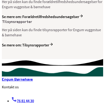
Her på siden kan du finde forældretilfredshedsundersøgelser for
Engum vuggestue & børnehave
Se mere om: Forældretilfredshedsundersøgelser
Tilsynsrapporter
Her på siden kan du finde tilsynsrapporter for Engum vuggestue
& børnehave
Se mere om: Tilsynsrapporter
Engum Børnehave
Kontakt os
76 81 44 30