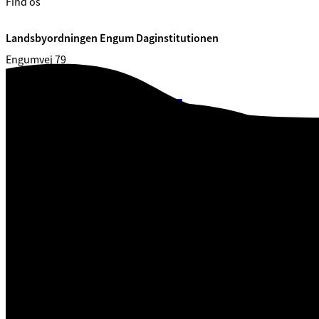
Find os
Landsbyordningen Engum Daginstitutionen
Engumvej 79
7120 Vejle Øst
CVR. 29 18 99 00