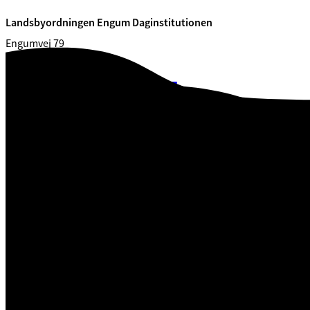
Landsbyordningen Engum Daginstitutionen
Engumvej 79
7120 Vejle Øst
CVR. 29 18 99 00