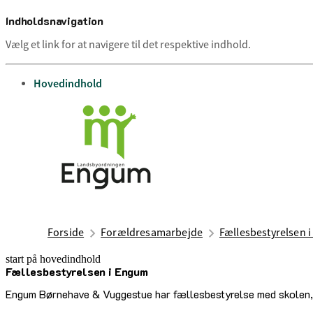
Indholdsnavigation
Vælg et link for at navigere til det respektive indhold.
gå til
Hovedindhold
Forside
Forældresamarbejde
Fællesbestyrelsen 
start på hovedindhold
Fællesbestyrelsen i Engum
senest opdateret 2. juli 2025
Engum Børnehave & Vuggestue har fællesbestyrelse med skolen,