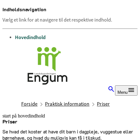
Indholdsnavigation
Vælg et link for at navigere til det respektive indhold.
gå til
Hovedindhold
Menu
Forside
Praktisk information
Priser
start på hovedindhold
Priser
senest opdateret 9. juli 2025
Se hvad det koster at have dit barn i dagpleje, vuggestue eller
børnehave, og hvad du muligvis kan få i tilskud.