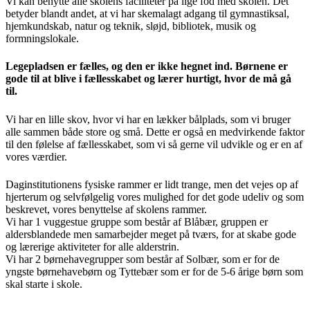
Vi kan benytte alle skolens faciliteter på lige fod med skolen. Det
betyder blandt andet, at vi har skemalagt adgang til gymnastiksal,
hjemkundskab, natur og teknik, sløjd, bibliotek, musik og
formningslokale.
Legepladsen er fælles, og den er ikke hegnet ind. Børnene er
gode til at blive i fællesskabet og lærer hurtigt, hvor de må gå
til.
Vi har en lille skov, hvor vi har en lækker bålplads, som vi bruger
alle sammen både store og små. Dette er også en medvirkende faktor
til den følelse af fællesskabet, som vi så gerne vil udvikle og er en af
vores værdier.
Daginstitutionens fysiske rammer er lidt trange, men det vejes op af
hjerterum og selvfølgelig vores mulighed for det gode udeliv og som
beskrevet, vores benyttelse af skolens rammer.
Vi har 1 vuggestue gruppe som består af Blåbær, gruppen er
aldersblandede men samarbejder meget på tværs, for at skabe gode
og lærerige aktiviteter for alle alderstrin.
Vi har 2 børnehavegrupper som består af Solbær, som er for de
yngste børnehavebørn og Tyttebær som er for de 5-6 årige børn som
skal starte i skole.