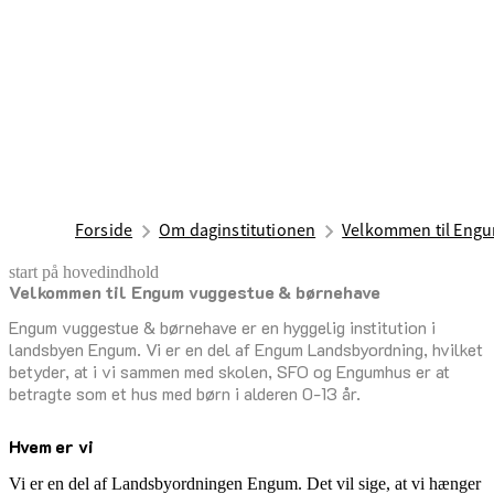
Forside
Om daginstitutionen
Velkommen til Engu
start på hovedindhold
Velkommen til Engum vuggestue & børnehave
senest opdateret 23. januar 2026
Engum vuggestue & børnehave er en hyggelig institution i
landsbyen Engum. Vi er en del af Engum Landsbyordning, hvilket
betyder, at i vi sammen med skolen, SFO og Engumhus er at
betragte som et hus med børn i alderen 0-13 år.
Hvem er vi
Vi er en del af Landsbyordningen Engum. Det vil sige, at vi hænger