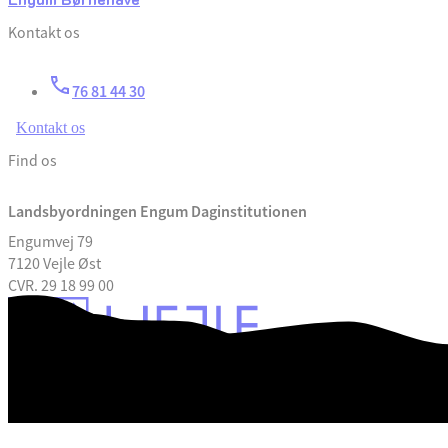
Kontakt os
76 81 44 30
Kontakt os
Find os
Landsbyordningen Engum Daginstitutionen
Engumvej 79
7120 Vejle Øst
CVR. 29 18 99 00
Tilgængelighedserklæring
Databeskyttelse