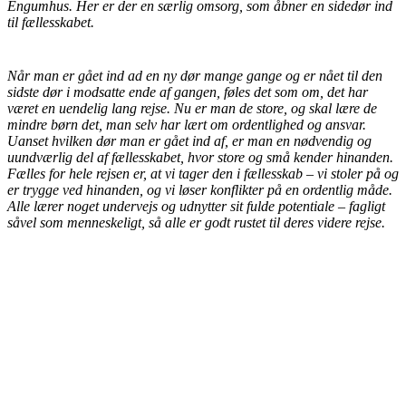
Engumhus. Her er der en særlig omsorg, som åbner en sidedør ind
til fællesskabet.
Når man er gået ind ad en ny dør mange gange og er nået til den
sidste dør i modsatte ende af gangen, føles det som om, det har
været en uendelig lang rejse. Nu er man de store, og skal lære de
mindre børn det, man selv har lært om ordentlighed og ansvar.
Uanset hvilken dør man er gået ind af, er man en nødvendig og
uundværlig del af fællesskabet, hvor store og små kender hinanden.
Fælles for hele rejsen er, at vi tager den i fællesskab – vi stoler på og
er trygge ved hinanden, og vi løser konflikter på en ordentlig måde.
Alle lærer noget undervejs og udnytter sit fulde potentiale – fagligt
såvel som menneskeligt, så alle er godt rustet til deres videre rejse.