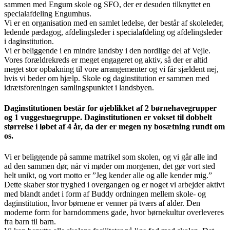
sammen med Engum skole og SFO, der er desuden tilknyttet en
specialafdeling Engumhus.
Vi er en organisation med en samlet ledelse, der består af skoleleder,
ledende pædagog, afdelingsleder i specialafdeling og afdelingsleder
i daginstitution.
Vi er beliggende i en mindre landsby i den nordlige del af Vejle.
Vores forældrekreds er meget engageret og aktiv, så der er altid
meget stor opbakning til vore arrangementer og vi får sjældent nej,
hvis vi beder om hjælp. Skole og daginstitution er sammen med
idrætsforeningen samlingspunktet i landsbyen.
Daginstitutionen består for øjeblikket af 2 børnehavegrupper
og 1 vuggestuegruppe. Daginstitutionen er vokset til dobbelt
størrelse i løbet af 4 år, da der er megen ny bosætning rundt om
os.
Vi er beliggende på samme matrikel som skolen, og vi går alle ind
ad den sammen dør, når vi møder om morgenen, det gør vort sted
helt unikt, og vort motto er ”Jeg kender alle og alle kender mig.”
Dette skaber stor tryghed i overgangen og er noget vi arbejder aktivt
med blandt andet i form af Buddy ordningen mellem skole- og
daginstitution, hvor børnene er venner på tværs af alder. Den
moderne form for barndommens gade, hvor børnekultur overleveres
fra barn til barn.